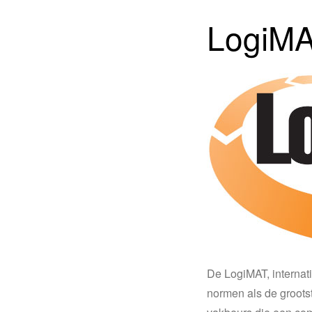
LogiMA
De LogiMAT, internat
normen als de grootst