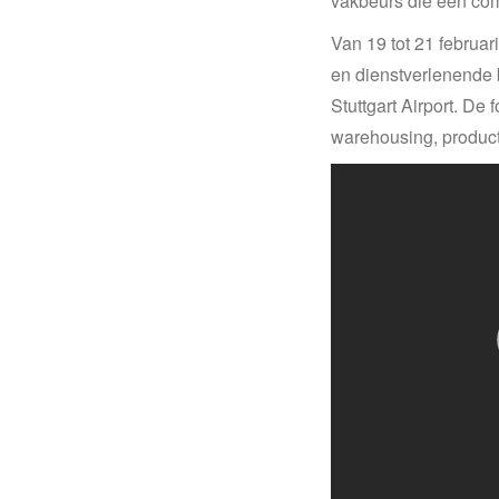
vakbeurs die een com
Van 19 tot 21 februa
en dienstverlenende b
Stuttgart Airport. De
warehousing, producti