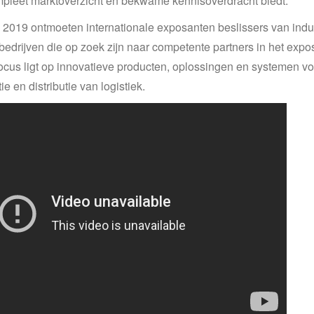
pleet marktoverzicht en bekwame kennisoverdracht biedt.
ri 2019 ontmoeten internationale exposanten beslissers van indu
edrijven die op zoek zijn naar competente partners in het expo
 focus ligt op innovatieve producten, oplossingen en systemen vo
e en distributie van logistiek.