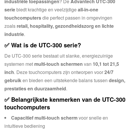
industriële toepassingen
? De
Advantech UTC-300
serie
biedt krachtige en veelzijdige
all-in-one
touchcomputers
die perfect passen in omgevingen
zoals
retail, hospitality, gezondheidszorg en lichte
industrie
.
✅ Wat is de UTC-300 serie?
De UTC-300 serie bestaat uit slanke, energiezuinige
systemen met
multi-touch schermen
van
10,1 tot 21,5
inch
. Deze touchcomputers zijn ontworpen voor
24/7
gebruik
en bieden een uitstekende balans tussen
design,
prestaties en duurzaamheid
.
✅ Belangrijkste kenmerken van de UTC-300
touchcomputers
Capacitief multi-touch scherm
voor snelle en
intuïtieve bediening