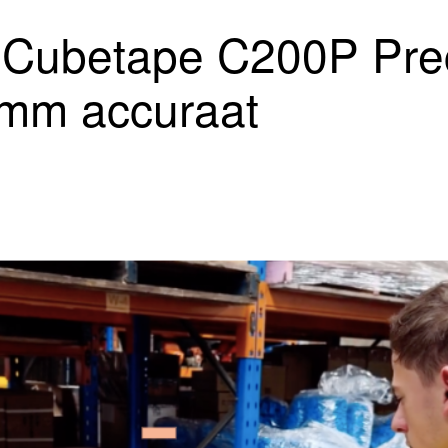
 Cubetape C200P Prec
2mm accuraat