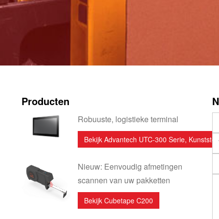
Producten
N
Robuuste, logistieke terminal
Bekijk Advantech UTC-300 Serie, Kunststof
Nieuw: Eenvoudig afmetingen
Ge
scannen van uw pakketten
Bekijk Cubetape C200