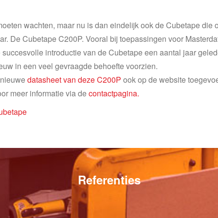
oeten wachten, maar nu is dan eindelijk ook de Cubetape die
r. De Cubetape C200P. Vooral bij toepassingen voor Masterdata 
 succesvolle introductie van de Cubetape een aantal jaar gele
euw in een veel gevraagde behoefte voorzien.
e nieuwe
datasheet van deze C200P
ook op de website toegevo
oor meer informatie via de
contactpagina.
ubetape
Referenties