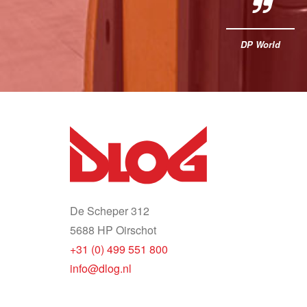
DP World
De Scheper 312
5688 HP Oirschot
+31 (0) 499 551 800
info@dlog.nl