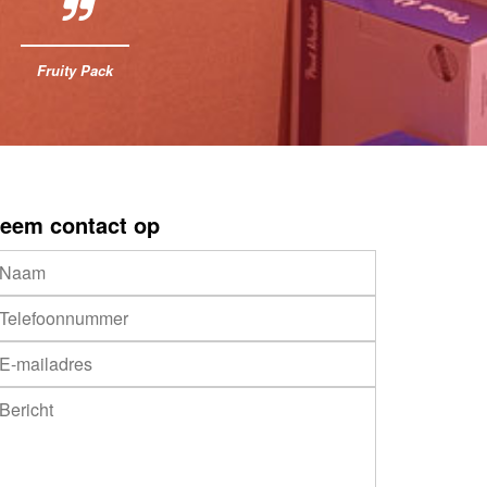
Fruity Pack
eem contact op
 behuizing
lieve dit veld leeg te laten.